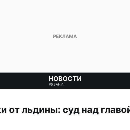
НОВОСТИ
РЯЗАНИ
и от льдины: суд над главо