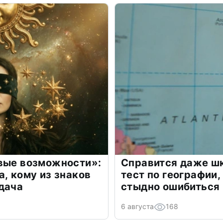
овые возможности»:
Справится даже шк
а, кому из знаков
тест по географии,
дача
стыдно ошибиться
6 августа
168