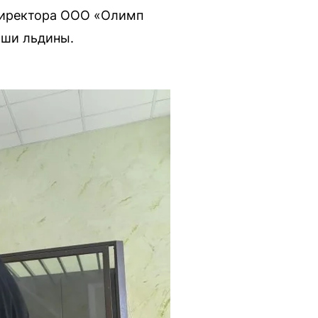
 директора ООО «Олимп
ыши льдины.