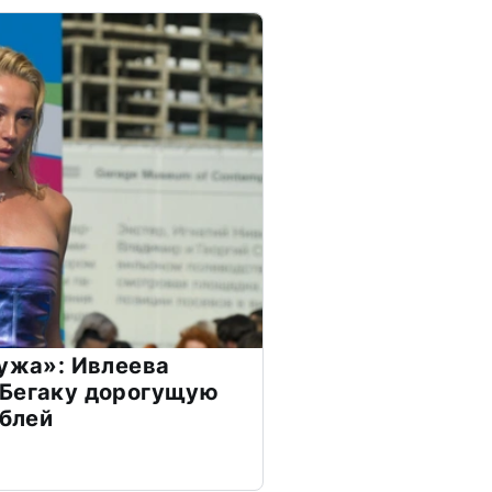
мужа»: Ивлеева
 Бегаку дорогущую
ублей