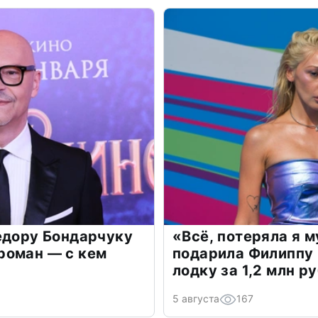
едору Бондарчуку
«Всё, потеряла я 
роман — с кем
подарила Филиппу
лодку за 1,2 млн р
5 августа
167