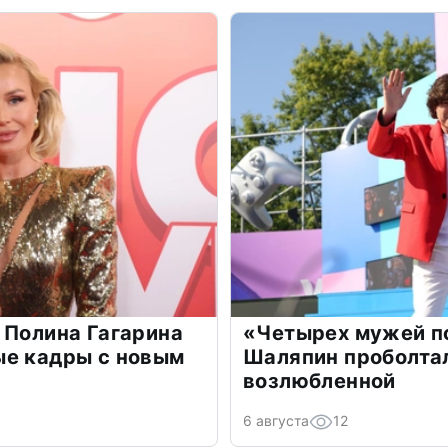
 Полина Гагарина
«Четырех мужей п
ые кадры с новым
Шаляпин проболтал
возлюбленной
6 августа
12