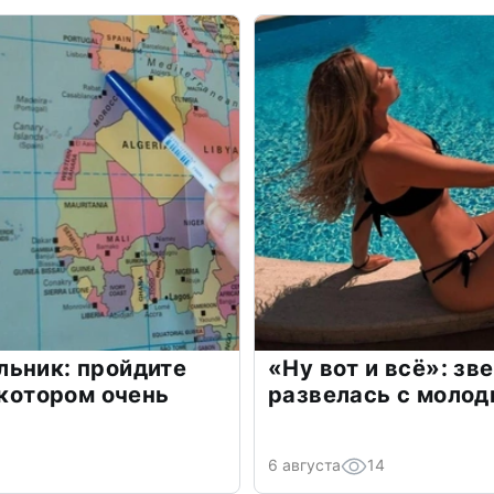
льник: пройдите
«Ну вот и всё»: з
 котором очень
развелась с моло
6 августа
14