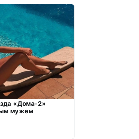
везда «Дома-2»
дым мужем