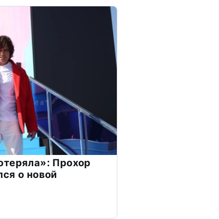
отеряла»: Прохор
ся о новой