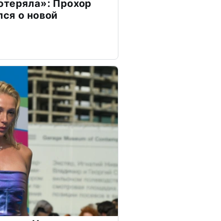
отеряла»: Прохор
ся о новой