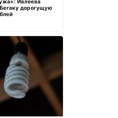
мужа»: Ивлеева
 Бегаку дорогущую
ублей