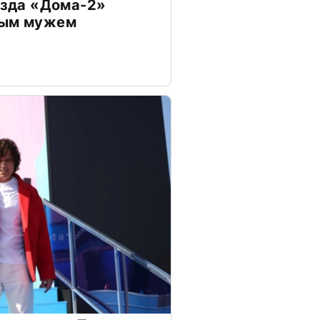
везда «Дома-2»
дым мужем