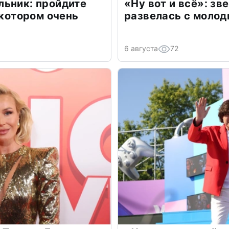
льник: пройдите
«Ну вот и всё»: з
 котором очень
развелась с моло
6 августа
72