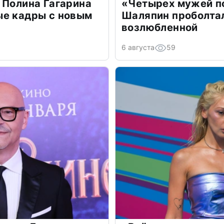
 Полина Гагарина
«Четырех мужей п
ые кадры с новым
Шаляпин проболтал
возлюбленной
6 августа
59