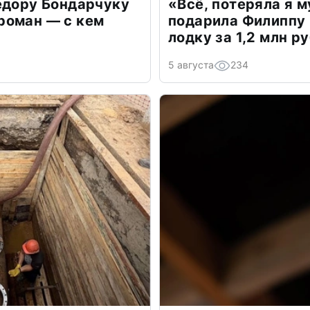
едору Бондарчуку
«Всё, потеряла я 
роман — с кем
подарила Филиппу
лодку за 1,2 млн р
5 августа
234