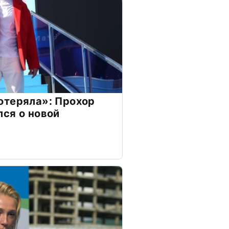
отеряла»: Прохор
ся о новой