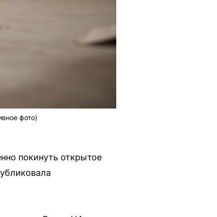
ивное фото)
енно покинуть открытое
публиковала