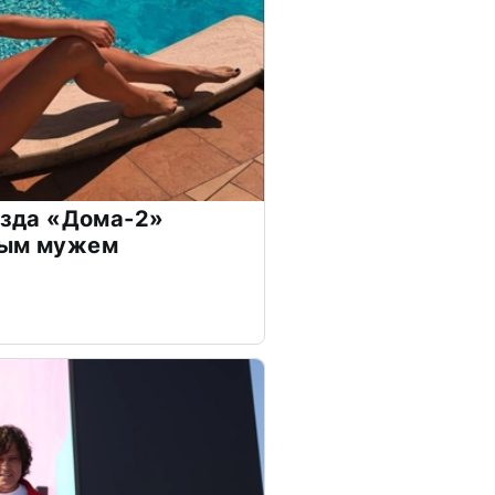
везда «Дома-2»
дым мужем