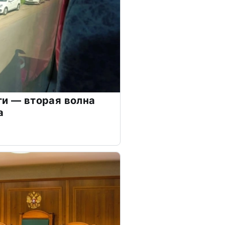
ти — вторая волна
а