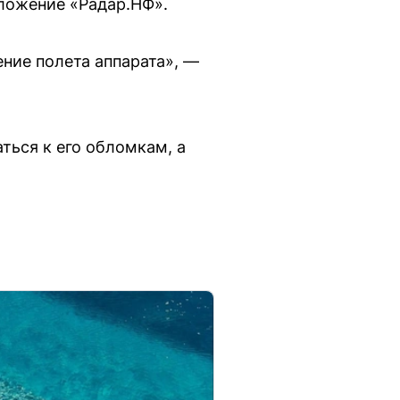
ложение «Радар.НФ».
ение полета аппарата», —
ться к его обломкам, а