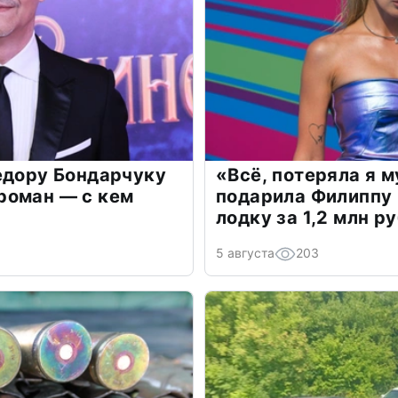
едору Бондарчуку
«Всё, потеряла я 
роман — с кем
подарила Филиппу
лодку за 1,2 млн р
5 августа
203