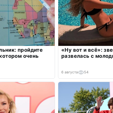
льник: пройдите
«Ну вот и всё»: з
 котором очень
развелась с моло
6 августа
54