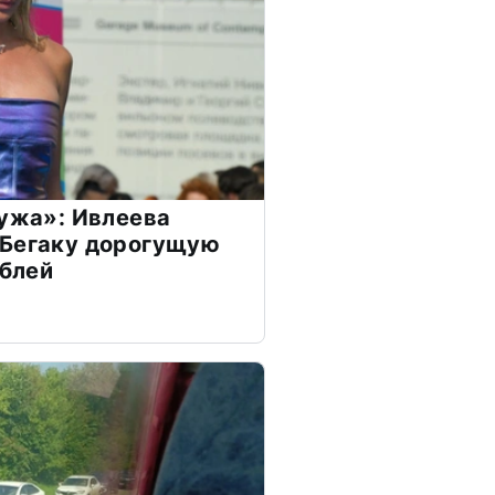
мужа»: Ивлеева
 Бегаку дорогущую
ублей