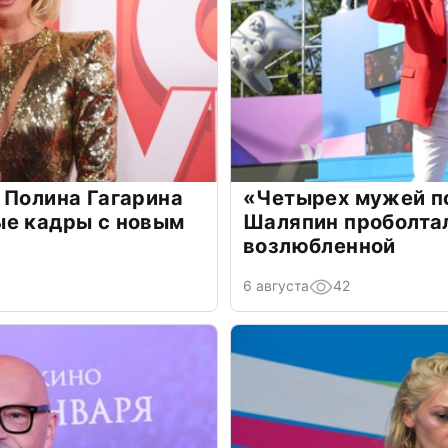
 Полина Гагарина
«Четырех мужей п
ые кадры с новым
Шаляпин проболтал
возлюбленной
6 августа
42