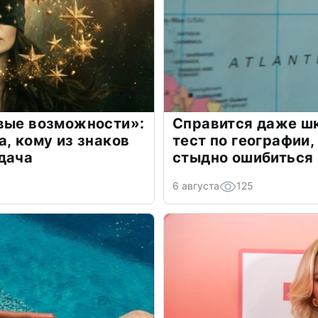
овые возможности»:
Справится даже шк
а, кому из знаков
тест по географии,
дача
стыдно ошибиться
6 августа
125