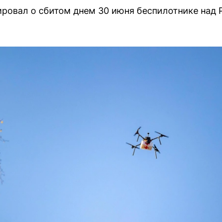
ровал о сбитом днем 30 июня беспилотнике над 