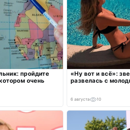
льник: пройдите
«Ну вот и всё»: з
 котором очень
развелась с моло
6 августа
10