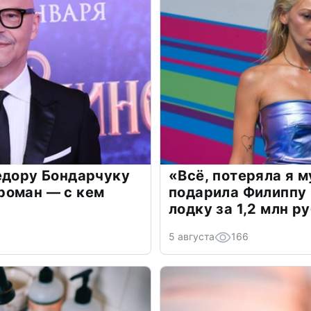
едору Бондарчуку
«Всё, потеряла я 
роман — с кем
подарила Филиппу
лодку за 1,2 млн р
5 августа
166