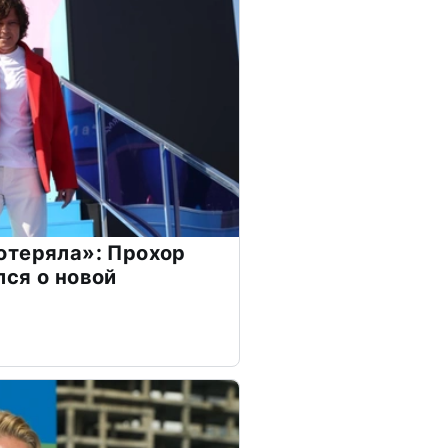
отеряла»: Прохор
ся о новой