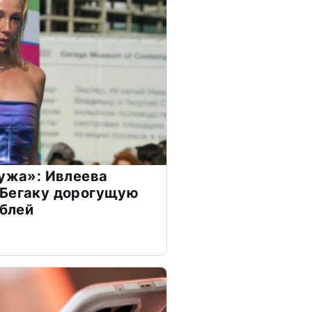
мужа»: Ивлеева
 Бегаку дорогущую
ублей