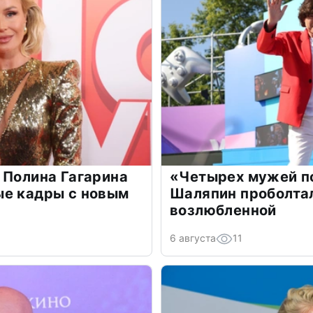
 Полина Гагарина
«Четырех мужей п
ые кадры с новым
Шаляпин проболтал
возлюбленной
6 августа
11