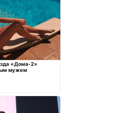
везда «Дома-2»
дым мужем