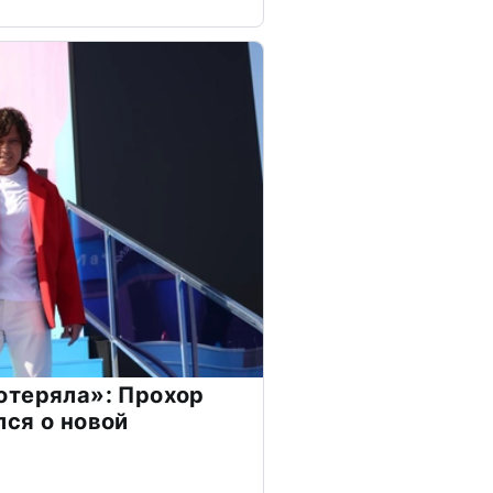
отеряла»: Прохор
ся о новой