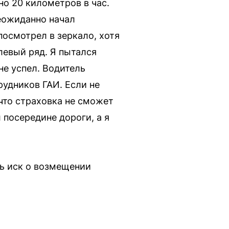
но 20 километров в час.
неожиданно начал
посмотрел в зеркало, хотя
левый ряд. Я пытался
не успел. Водитель
рудников ГАИ. Если не
 что страховка не сможет
 посередине дороги, а я
ть иск о возмещении