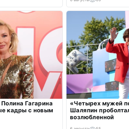
 Полина Гагарина
«Четырех мужей п
ые кадры с новым
Шаляпин проболтал
возлюбленной
6 августа
55