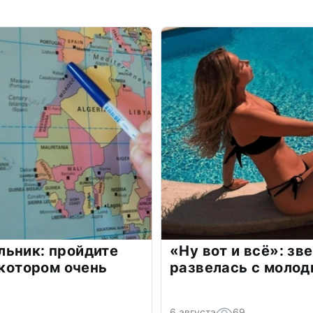
льник: пройдите
«Ну вот и всё»: з
 котором очень
развелась с моло
6 августа
69