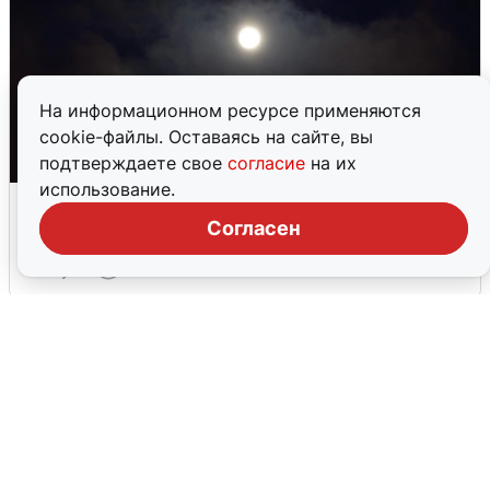
На информационном ресурсе применяются
cookie-файлы. Оставаясь на сайте, вы
подтверждаете свое
согласие
на их
использование.
Взрывы в Воронеже после сигнала
тревоги
Согласен
5 августа
0