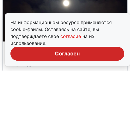
На информационном ресурсе применяются
cookie-файлы. Оставаясь на сайте, вы
подтверждаете свое
согласие
на их
использование.
Взрывы в Воронеже после сигнала
тревоги
Согласен
5 августа
0