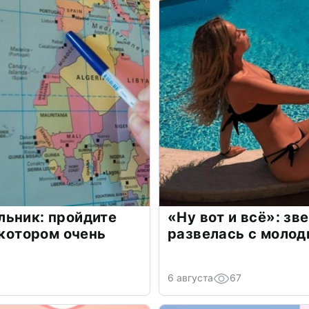
льник: пройдите
«Ну вот и всё»: з
 котором очень
развелась с моло
6 августа
67