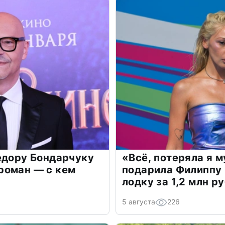
едору Бондарчуку
«Всё, потеряла я 
роман — с кем
подарила Филиппу
лодку за 1,2 млн р
5 августа
226