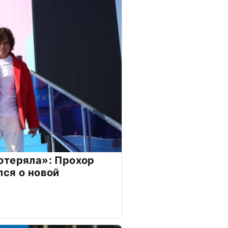
отеряла»: Прохор
ся о новой