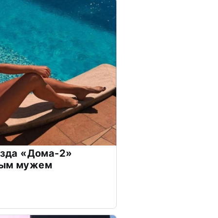
везда «Дома-2»
дым мужем