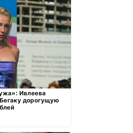
мужа»: Ивлеева
 Бегаку дорогущую
ублей