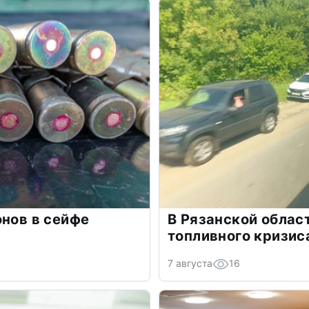
онов в сейфе
В Рязанской облас
топливного кризис
7 августа
16