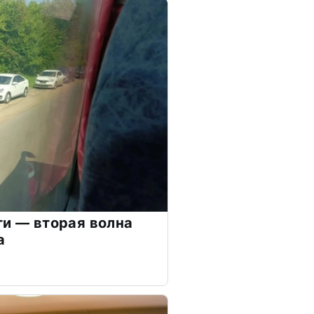
ти — вторая волна
а