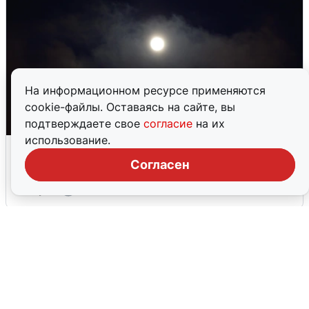
На информационном ресурсе применяются
cookie-файлы. Оставаясь на сайте, вы
подтверждаете свое
согласие
на их
использование.
Взрывы в Воронеже после сигнала
тревоги
Согласен
5 августа
0