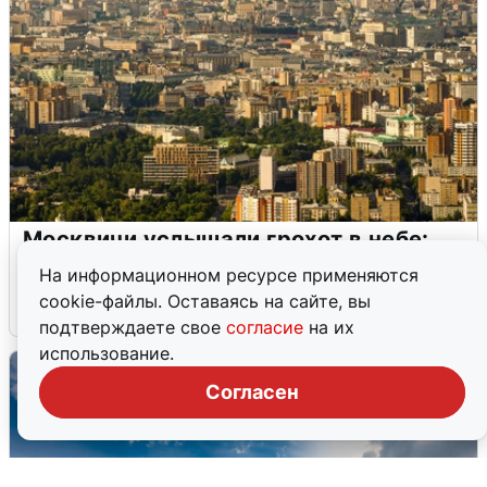
Москвичи услышали грохот в небе:
подробности
На информационном ресурсе применяются
cookie-файлы. Оставаясь на сайте, вы
7 августа
0
подтверждаете свое
согласие
на их
использование.
Согласен