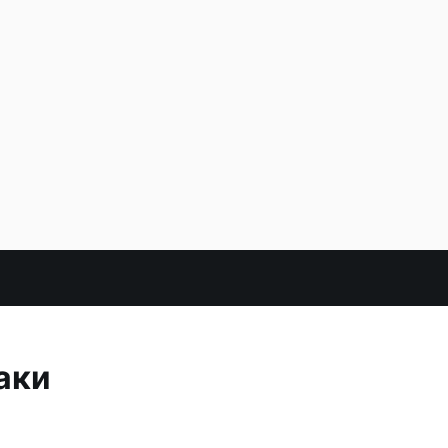
аки
.