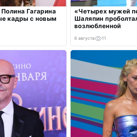
 Полина Гагарина
«Четырех мужей п
ые кадры с новым
Шаляпин проболтал
возлюбленной
6 августа
11