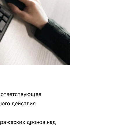
соответствующее
ного действия.
вражеских дронов над