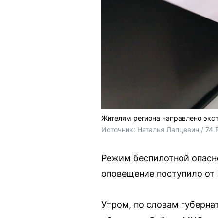
Жителям региона направлено экс
Источник: 
Наталья Лапцевич / 74.
Режим беспилотной опасно
оповещение поступило от Р
Утром, по словам губерна