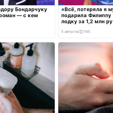
едору Бондарчуку
«Всё, потеряла я 
роман — с кем
подарила Филиппу
лодку за 1,2 млн р
5 августа
165