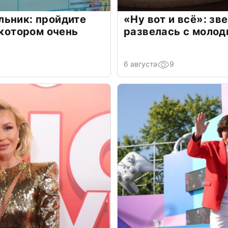
льник: пройдите
«Ну вот и всё»: з
 котором очень
развелась с моло
6 августа
9