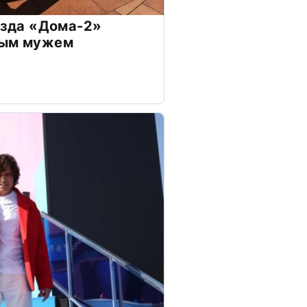
везда «Дома-2»
дым мужем