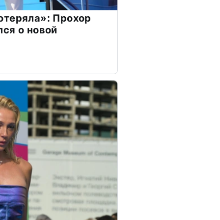
отеряла»: Прохор
ся о новой