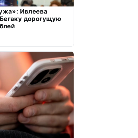
мужа»: Ивлеева
 Бегаку дорогущую
ублей