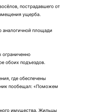
восёлов, пострадавшего от
озмещения ущерба.
р аналогичной площади
ы ограниченно
ре обоих подъездов.
ния, где обеспечены
ьник пообещал: «Поможем
нного имущества. Жильцы