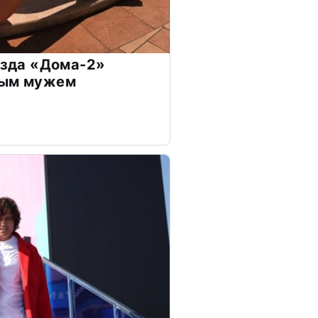
везда «Дома-2»
дым мужем