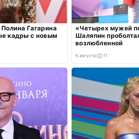
 Полина Гагарина
«Четырех мужей п
ые кадры с новым
Шаляпин проболтал
возлюбленной
6 августа
11