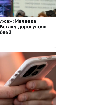
мужа»: Ивлеева
 Бегаку дорогущую
ублей