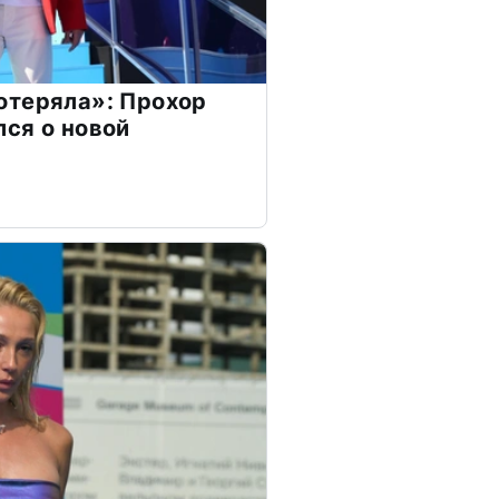
отеряла»: Прохор
ся о новой