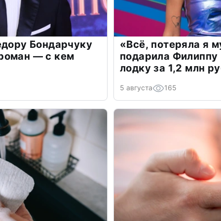
едору Бондарчуку
«Всё, потеряла я 
роман — с кем
подарила Филиппу
лодку за 1,2 млн р
5 августа
165