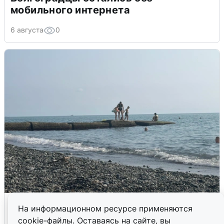
мобильного интернета
6 августа
0
Сирены в Сочи: новая угроза БПЛА
На информационном ресурсе применяются
cookie-файлы. Оставаясь на сайте, вы
6 августа
0