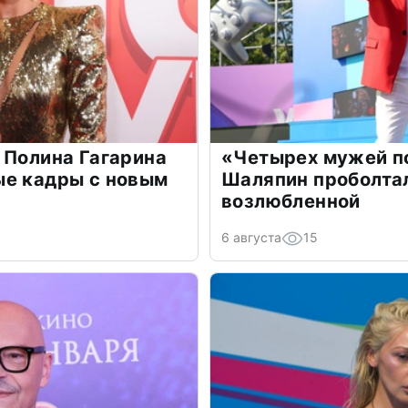
 Полина Гагарина
«Четырех мужей п
ые кадры с новым
Шаляпин проболтал
возлюбленной
6 августа
15