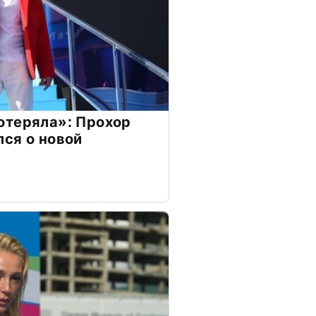
отеряла»: Прохор
ся о новой