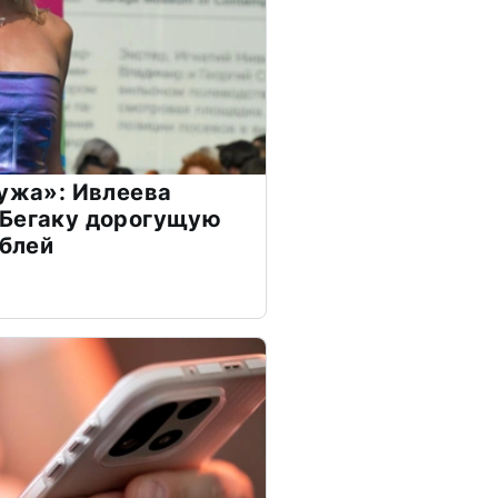
мужа»: Ивлеева
 Бегаку дорогущую
ублей