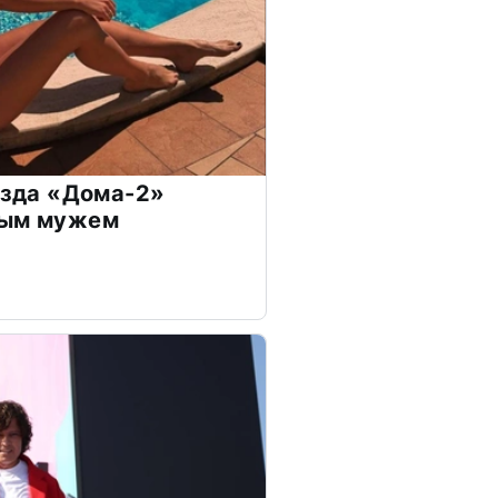
везда «Дома-2»
дым мужем