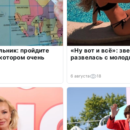
льник: пройдите
«Ну вот и всё»: з
 котором очень
развелась с моло
6 августа
18