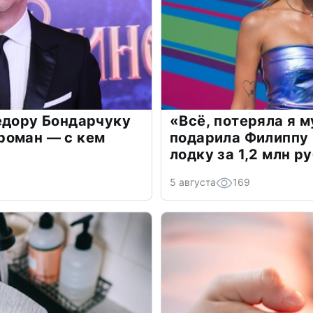
едору Бондарчуку
«Всё, потеряла я 
роман — с кем
подарила Филиппу
лодку за 1,2 млн р
5 августа
169