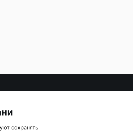
ани
туют сохранять