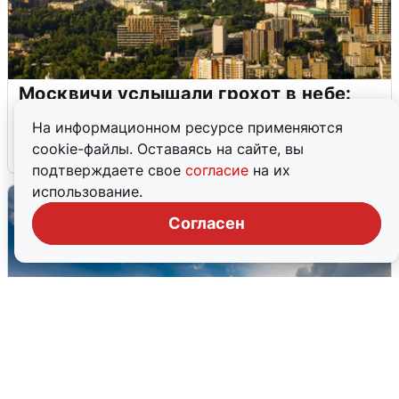
Москвичи услышали грохот в небе:
подробности
На информационном ресурсе применяются
cookie-файлы. Оставаясь на сайте, вы
7 августа
0
подтверждаете свое
согласие
на их
использование.
Согласен