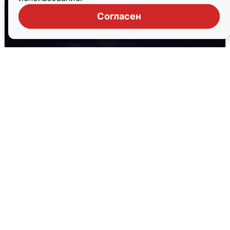
Согласен
Взрывы в Воронеже после сигнала
тревоги
5 августа
0