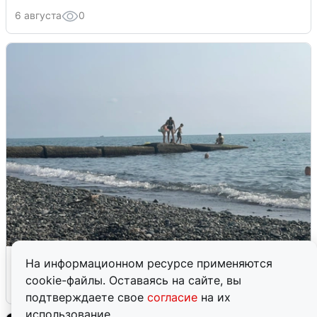
6 августа
0
Сирены в Сочи: новая угроза БПЛА
На информационном ресурсе применяются
cookie-файлы. Оставаясь на сайте, вы
6 августа
0
подтверждаете свое
согласие
на их
использование.