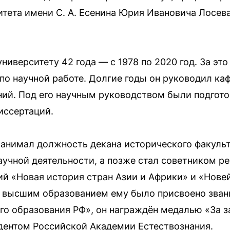
итета имени С. А. Есенина Юрия Ивановича Лосев
иверситету 42 года — с 1978 по 2020 год. За это
 по научной работе. Долгие годы он руководил к
ий. Под его научным руководством были подгот
иссертаций.
занимал должность декана исторического факульте
аучной деятельности, а позже стал советником ре
й «Новая история стран Азии и Африки» и «Нове
д высшим образованием ему было присвоено зва
о образования РФ», он награждён медалью «За за
дентом Российской Академии Естествознания.