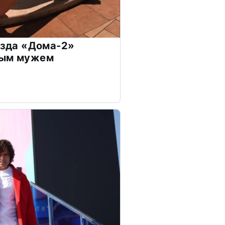
везда «Дома-2»
дым мужем