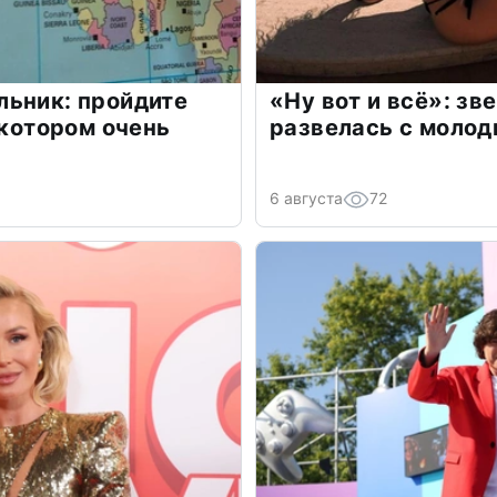
льник: пройдите
«Ну вот и всё»: з
 котором очень
развелась с моло
6 августа
72