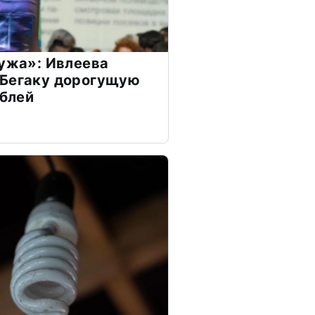
мужа»: Ивлеева
 Бегаку дорогущую
ублей