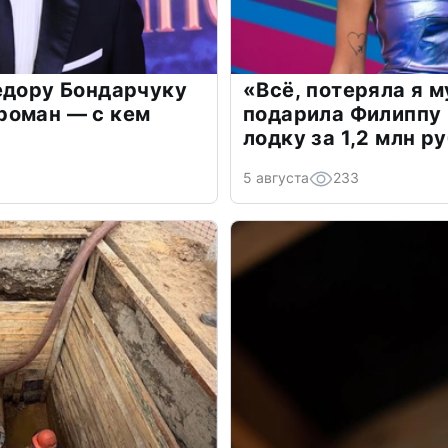
едору Бондарчуку
«Всё, потеряла я 
роман — с кем
подарила Филиппу
лодку за 1,2 млн р
5 августа
233