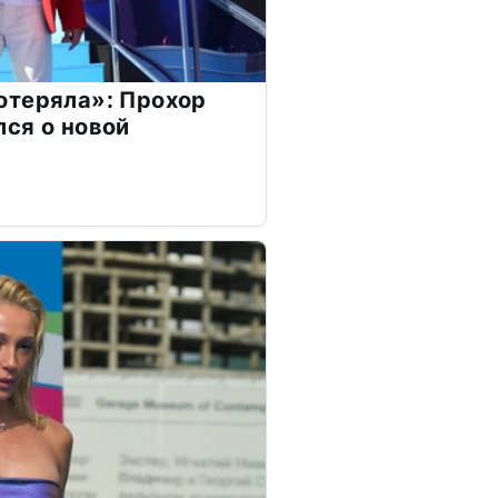
отеряла»: Прохор
ся о новой