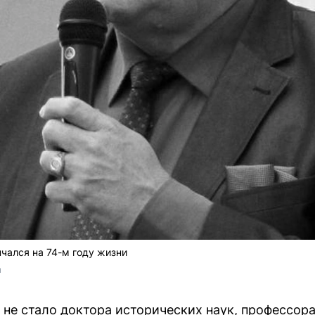
чался на 74-м году жизни
а
 не стало доктора исторических наук, профессора