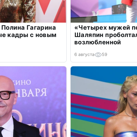
 Полина Гагарина
«Четырех мужей п
ые кадры с новым
Шаляпин проболтал
возлюбленной
6 августа
59