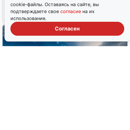
подробности
cookie-файлы. Оставаясь на сайте, вы
подтверждаете свое
согласие
на их
7 августа
0
использование.
Согласен
МЧС ответило на сообщения о
грохоте в Москве