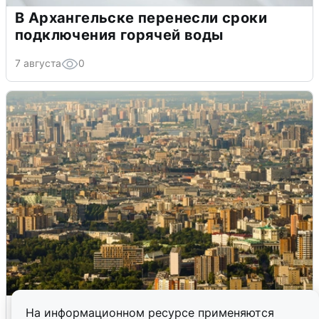
В Архангельске перенесли сроки
подключения горячей воды
7 августа
0
Москвичи услышали грохот в небе:
На информационном ресурсе применяются