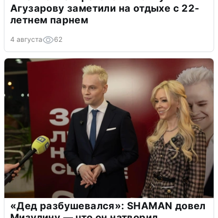
Агузарову заметили на отдыхе с 22-
летнем парнем
4 августа
62
«Дед разбушевался»: SHAMAN довел
Мизулину — что он натворил