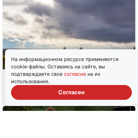
На информационном ресурсе применяются
cookie-файлы. Оставаясь на сайте, вы
Над ХМАО впервые сбили
подтверждаете свое
согласие
на их
беспилотники
использование.
Согласен
3 августа
0