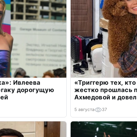
жа»: Ивлеева
«Триггерю тех, кто
егаку дорогущую
жестко прошлась п
лей
Ахмедовой и довел
5 августа
37