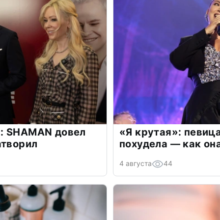
: SHAMAN довел
«Я крутая»: певиц
атворил
похудела — как он
4 августа
44