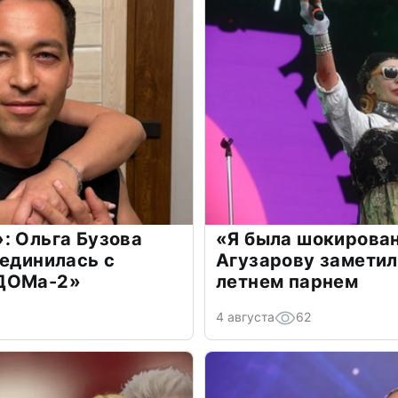
: Ольга Бузова
«Я была шокирова
оединилась с
Агузарову заметил
«ДОМа-2»
летнем парнем
4 августа
62