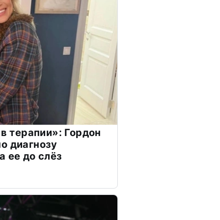
 в терапии»: Гордон
о диагнозу
а ее до слёз