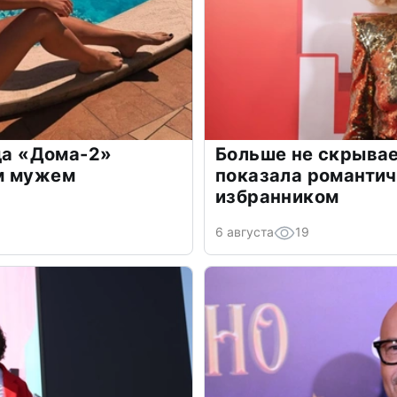
зда «Дома-2»
Больше не скрывае
м мужем
показала романти
избранником
6 августа
19