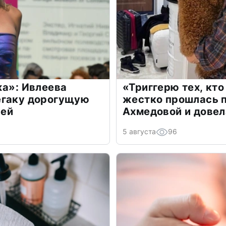
жа»: Ивлеева
«Триггерю тех, кто
егаку дорогущую
жестко прошлась п
лей
Ахмедовой и довел
5 августа
96