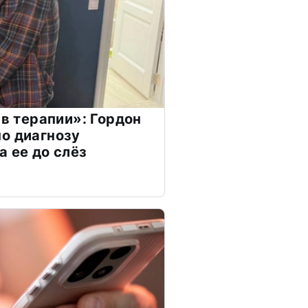
 в терапии»: Гордон
о диагнозу
а ее до слёз