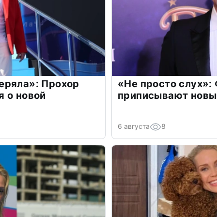
еряла»: Прохор
«Не просто слух»:
 о новой
приписывают новы
6 августа
8