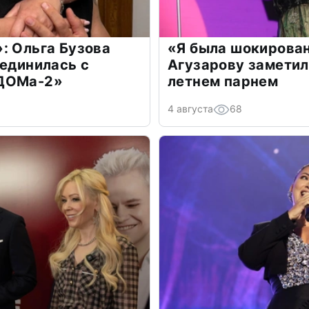
: Ольга Бузова
«Я была шокирова
оединилась с
Агузарову заметил
«ДОМа-2»
летнем парнем
4 августа
68