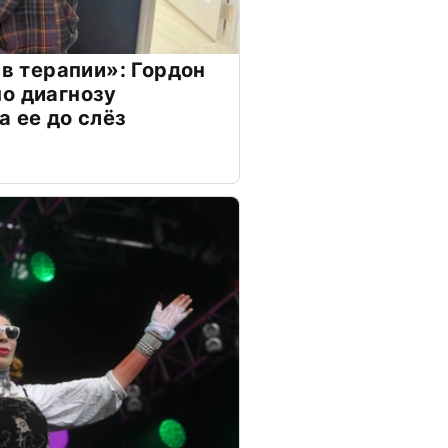
 в терапии»: Гордон
о диагнозу
а ее до слёз