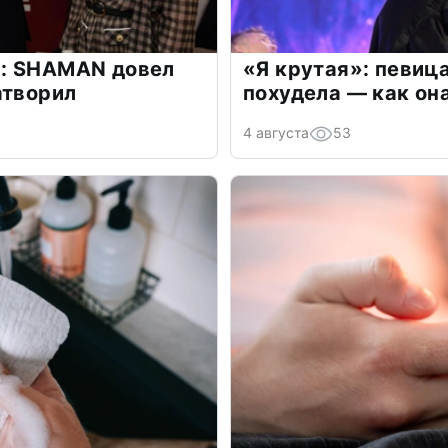
: SHAMAN довел
«Я крутая»: певиц
атворил
похудела — как он
4 августа
53