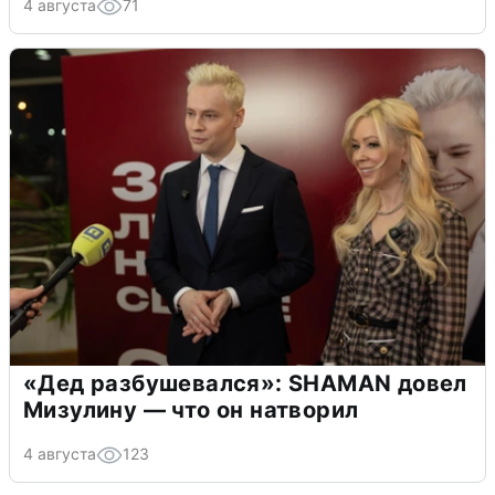
4 августа
71
«Дед разбушевался»: SHAMAN довел
Мизулину — что он натворил
4 августа
123