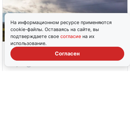
На информационном ресурсе применяются
cookie-файлы. Оставаясь на сайте, вы
подтверждаете свое
согласие
на их
использование.
Над ХМАО впервые сбили
беспилотники
Согласен
3 августа
0