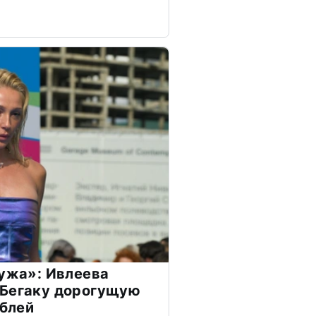
мужа»: Ивлеева
 Бегаку дорогущую
ублей