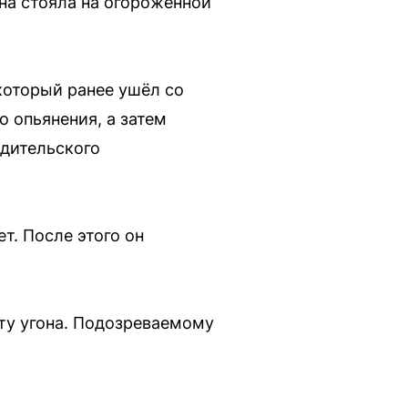
на стояла на огороженной
который ранее ушёл со
о опьянения, а затем
одительского
т. После этого он
ту угона. Подозреваемому