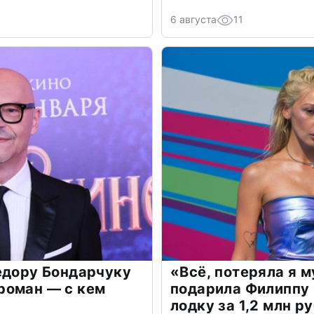
6 августа
11
едору Бондарчуку
«Всё, потеряла я 
роман — с кем
подарила Филиппу
лодку за 1,2 млн р