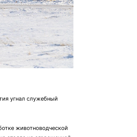
тия угнал служебный
аботке животноводческой