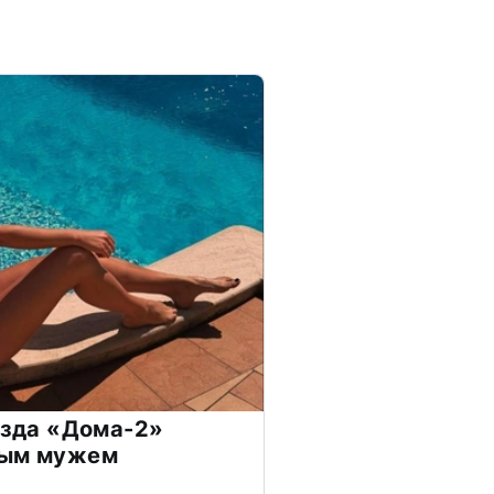
везда «Дома-2»
дым мужем