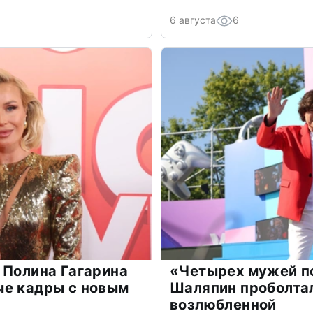
6 августа
6
 Полина Гагарина
«Четырех мужей п
ые кадры с новым
Шаляпин проболтал
возлюбленной