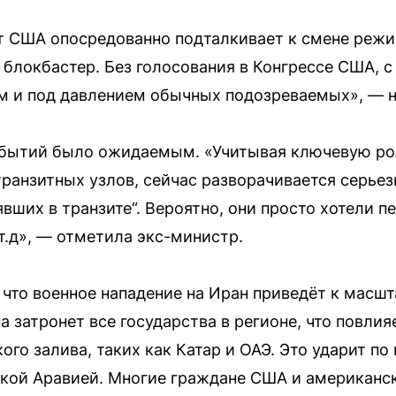
нт США опосредованно подталкивает к смене режи
блокбастер. Без голосования в Конгрессе США, 
м и под давлением обычных подозреваемых», — н
обытий было ожидаемым. «Учитывая ключевую рол
транзитных узлов, сейчас разворачивается серье
вших в транзите“. Вероятно, они просто хотели пе
т.д», — отметила экс-министр.
 что военное нападение на Иран приведёт к масш
а затронет все государства в регионе, что повл
го залива, таких как Катар и ОАЭ. Это ударит по
кой Аравией. Многие граждане США и американск