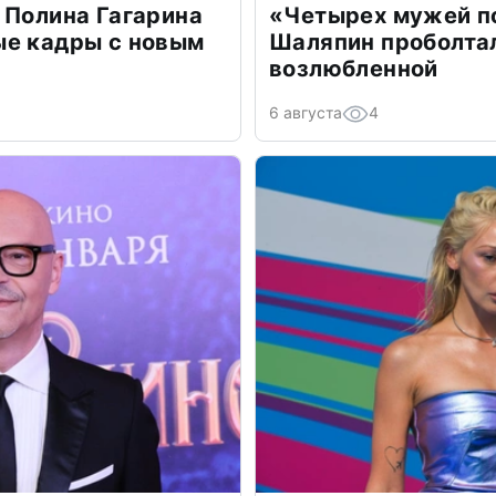
 Полина Гагарина
«Четырех мужей п
ые кадры с новым
Шаляпин проболтал
возлюбленной
6 августа
4