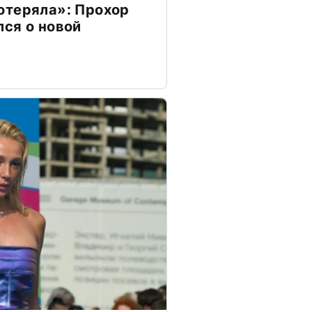
отеряла»: Прохор
ся о новой