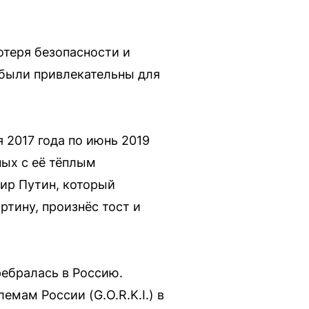
отеря безопасности и
 были привлекательны для
 2017 года по июнь 2019
ных с её тёплым
мир Путин, который
тину, произнёс тост и
ребралась в Россию.
мам России (G.O.R.K.I.) в