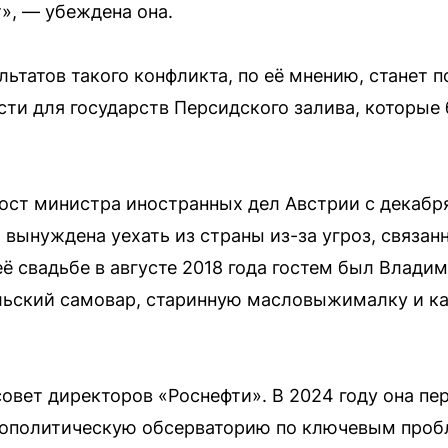
», — убеждена она.
ьтатов такого конфликта, по её мнению, станет п
ти для государств Персидского залива, которые
ост министра иностранных дел Австрии с декабря
а вынуждена уехать из страны из-за угроз, связан
её свадьбе в августе 2018 года гостем был Влади
ьский самовар, старинную масловыжималку и кар
совет директоров «Роснефти». В 2024 году она пе
еополитическую обсерваторию по ключевым пробле