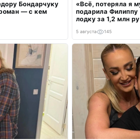
едору Бондарчуку
«Всё, потеряла я 
роман — с кем
подарила Филиппу
лодку за 1,2 млн р
5 августа
145