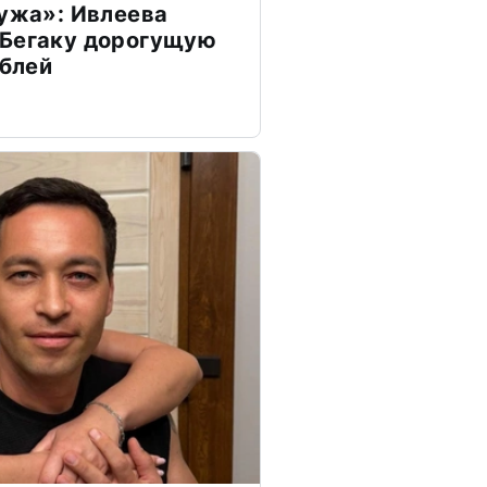
мужа»: Ивлеева
 Бегаку дорогущую
ублей