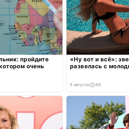
льник: пройдите
«Ну вот и всё»: з
 котором очень
развелась с моло
6 августа
69