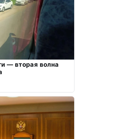
ти — вторая волна
а