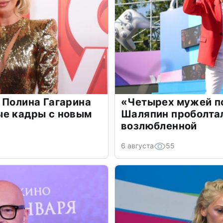
 Полина Гагарина
«Четырех мужей п
ые кадры с новым
Шаляпин проболтал
возлюбленной
6 августа
55