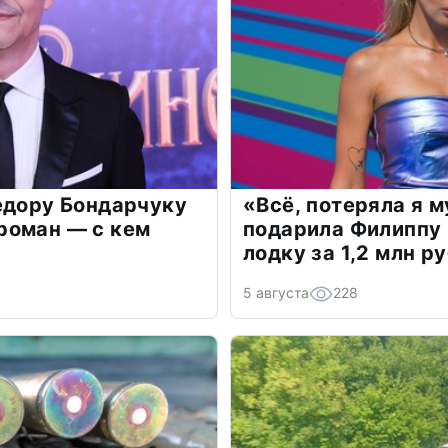
едору Бондарчуку
«Всё, потеряла я 
роман — с кем
подарила Филиппу
лодку за 1,2 млн р
5 августа
228