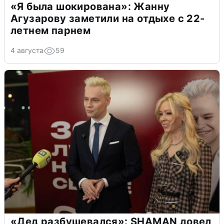
«Я была шокирована»: Жанну
Агузарову заметили на отдыхе с 22-
летнем парнем
4 августа
59
«Дед разбушевался»: SHAMAN довел