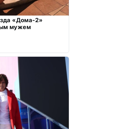
везда «Дома-2»
дым мужем