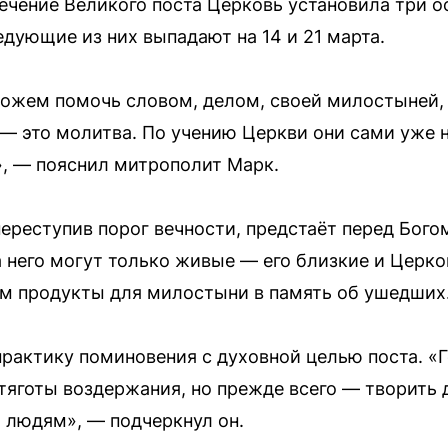
течение Великого поста Церковь установила три 
дующие из них выпадают на 14 и 21 марта.
жем помочь словом, делом, своей милостыней, 
 — это молитва. По учению Церкви они сами уже н
, — пояснил митрополит Марк.
переступив порог вечности, предстаёт перед Бого
а него могут только живые — его близкие и Церк
ам продукты для милостыни в память об ушедших
рактику поминовения с духовной целью поста. «
 тяготы воздержания, но прежде всего — творить
 людям», — подчеркнул он.