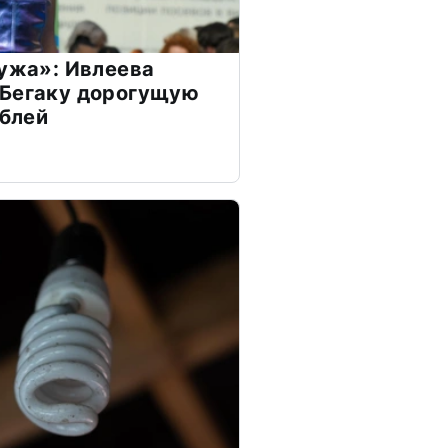
мужа»: Ивлеева
 Бегаку дорогущую
ублей