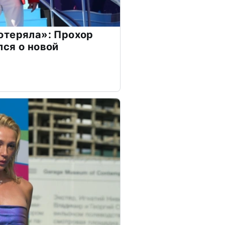
отеряла»: Прохор
ся о новой