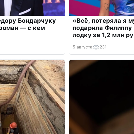
едору Бондарчуку
«Всё, потеряла я 
роман — с кем
подарила Филиппу
лодку за 1,2 млн р
5 августа
231