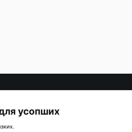
 для усопших
зких.