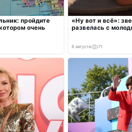
льник: пройдите
«Ну вот и всё»: з
 котором очень
развелась с моло
6 августа
71