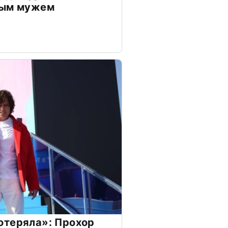
дым мужем
отеряла»: Прохор