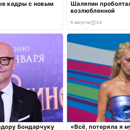
ые кадры с новым
Шаляпин проболтал
возлюбленной
6 августа
54
едору Бондарчуку
«Всё, потеряла я 