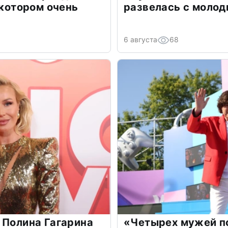
 котором очень
развелась с моло
6 августа
68
 Полина Гагарина
«Четырех мужей п