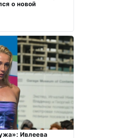
ся о новой
мужа»: Ивлеева