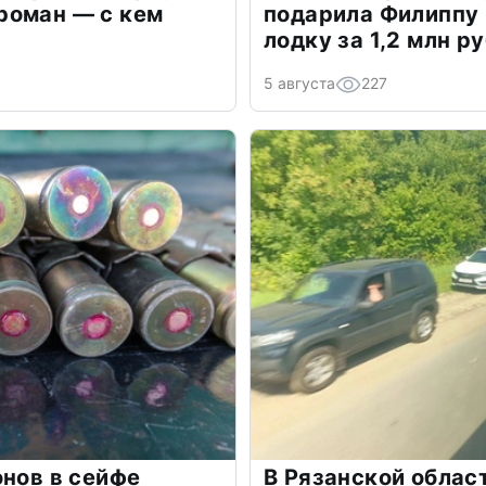
роман — с кем
подарила Филиппу
лодку за 1,2 млн р
5 августа
227
онов в сейфе
В Рязанской облас