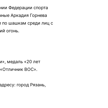
нии Федерации спорта
чные Аркадия Горнева
и по шашкам среди лиц с
ий огонь.
и», медаль «20 лет
 «Отличник ВОС».
дресу: город Рязань,