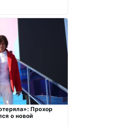
отеряла»: Прохор
ся о новой