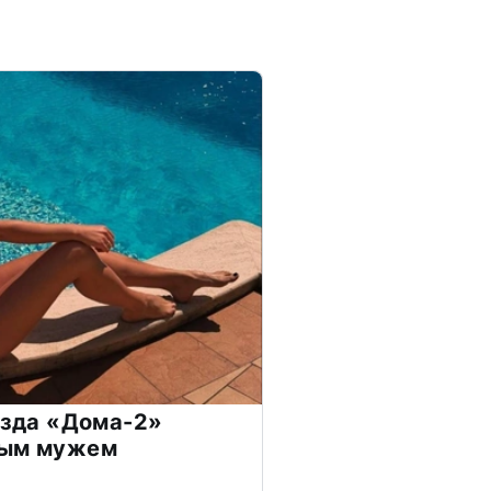
везда «Дома-2»
дым мужем