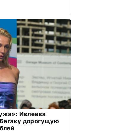
мужа»: Ивлеева
 Бегаку дорогущую
ублей