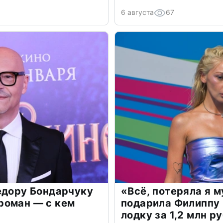
6 августа
67
едору Бондарчуку
«Всё, потеряла я 
роман — с кем
подарила Филиппу
лодку за 1,2 млн р