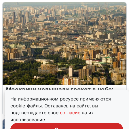
Москвичи услышали грохот в небе:
подробности
На информационном ресурсе применяются
cookie-файлы. Оставаясь на сайте, вы
7 августа
0
подтверждаете свое
согласие
на их
использование.