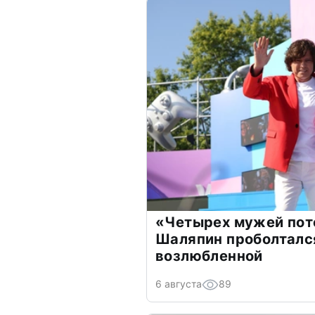
«Четырех мужей пот
Шаляпин проболтался
возлюбленной
6 августа
89