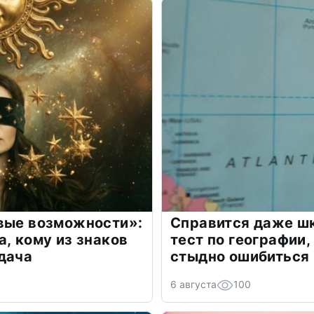
овые возможности»:
Справится даже шк
а, кому из знаков
тест по географии,
дача
стыдно ошибиться
6 августа
100