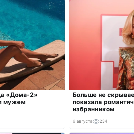
зда «Дома-2»
Больше не скрывае
м мужем
показала романти
избранником
6 августа
234