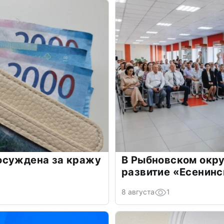
осуждена за кражу
В Рыбновском окру
развитие «Есенинс
8 августа
1