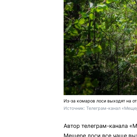
Из-за комаров лоси выходят на о
Источник: 
Телеграм-канал «Меще
Автор телеграм-канала «М
Мещере лоси все чаще вых