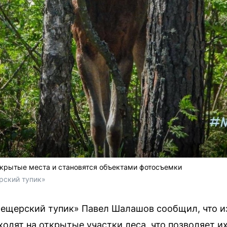
ткрытые места и становятся объектами фотосъемки
рский тупик»
ещерский тупик» Павел Шалашов сообщил, что и
одят на открытые участки леса, что позволяет и