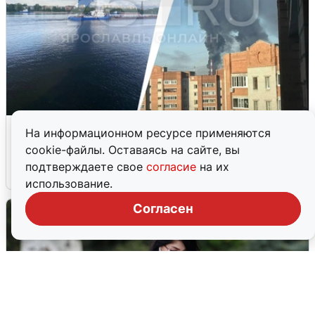
Ночная атака БПЛА на Ярославль:
На информационном ресурсе применяются
попадания и последствия
cookie-файлы. Оставаясь на сайте, вы
подтверждаете свое
согласие
на их
6 августа
0
использование.
Согласен