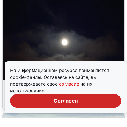
На информационном ресурсе применяются
cookie-файлы. Оставаясь на сайте, вы
Взрывы в Воронеже после сигнала
подтверждаете свое
согласие
на их
тревоги
использование.
Согласен
5 августа
0