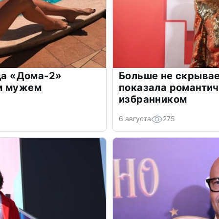
зда «Дома-2»
Больше не скрывае
м мужем
показала романти
избранником
6 августа
275