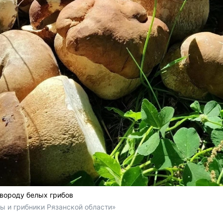
вороду белых грибов
ы и грибники Рязанской области»