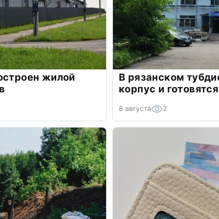
остроен жилой
В рязанском тубди
в
корпус и готовятс
8 августа
2