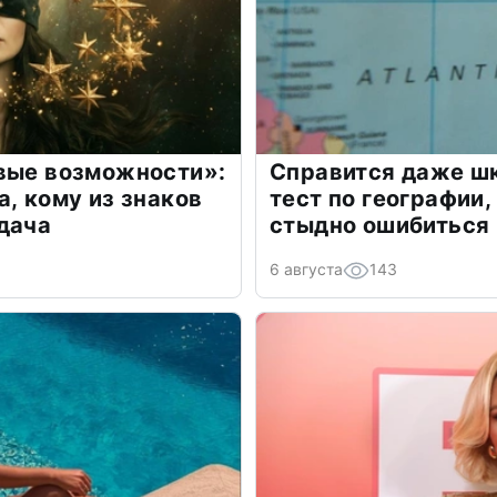
овые возможности»:
Справится даже шк
а, кому из знаков
тест по географии,
дача
стыдно ошибиться
6 августа
143