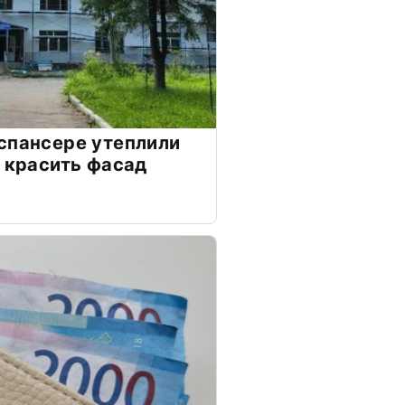
спансере утеплили
я красить фасад