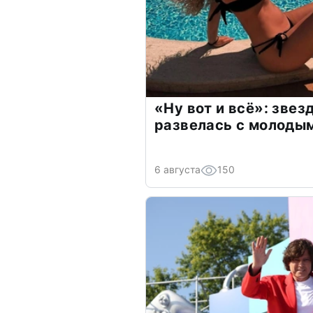
«Ну вот и всё»: зве
развелась с молоды
6 августа
150