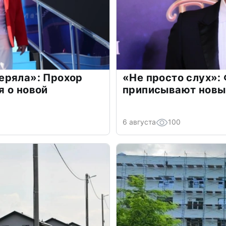
еряла»: Прохор
«Не просто слух»:
 о новой
приписывают новы
6 августа
100