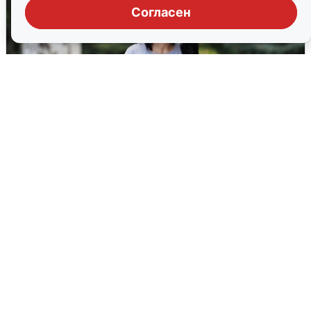
Согласен
Волгоградцы остались без
мобильного интернета
6 августа
0