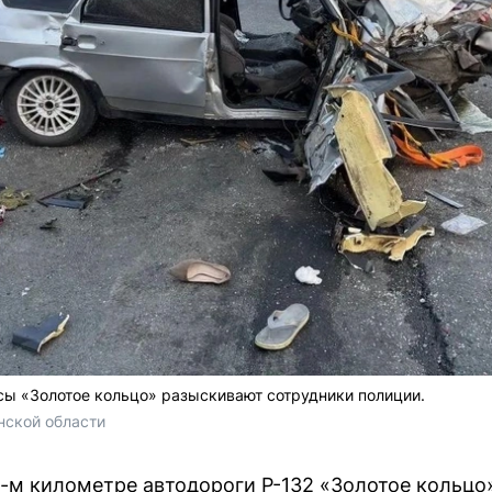
ы «Золотое кольцо» разыскивают сотрудники полиции.
нской области
13-м километре автодороги Р-132 «Золотое кольцо