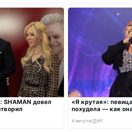
: SHAMAN довел
«Я крутая»: певиц
атворил
похудела — как он
4 августа
61