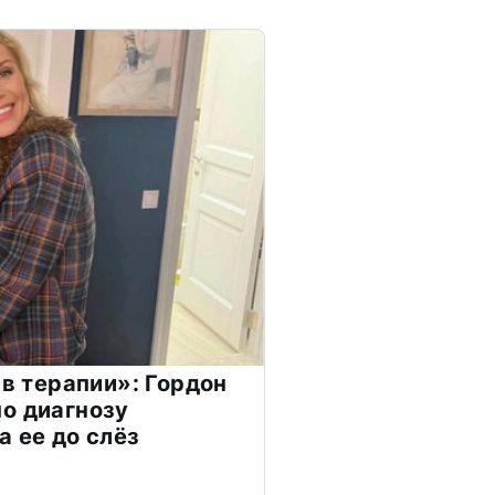
 в терапии»: Гордон
о диагнозу
а ее до слёз