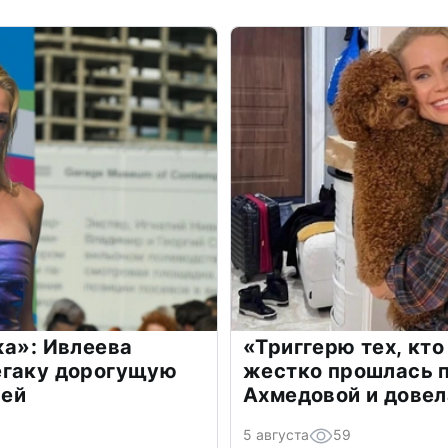
жа»: Ивлеева
«Триггерю тех, кто
егаку дорогущую
жестко прошлась п
лей
Ахмедовой и довел
5 августа
59