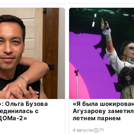
: Ольга Бузова
«Я была шокирова
оединилась с
Агузарову заметил
«ДОМа-2»
летнем парнем
4 августа
71