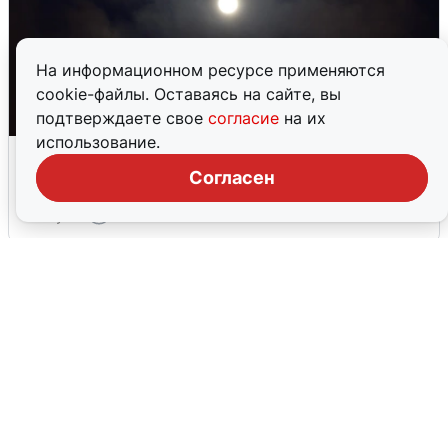
На информационном ресурсе применяются
cookie-файлы. Оставаясь на сайте, вы
подтверждаете свое
согласие
на их
использование.
Взрывы в Воронеже после сигнала
тревоги
Согласен
5 августа
0