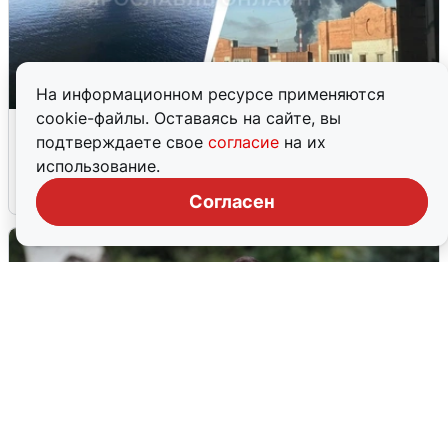
На информационном ресурсе применяются
cookie-файлы. Оставаясь на сайте, вы
Ночная атака БПЛА на Ярославль:
подтверждаете свое
согласие
на их
попадания и последствия
использование.
6 августа
0
Согласен