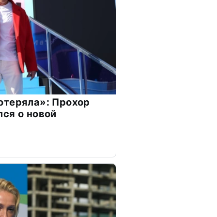
отеряла»: Прохор
ся о новой