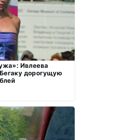
мужа»: Ивлеева
 Бегаку дорогущую
ублей