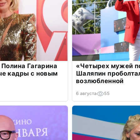
 Полина Гагарина
«Четырех мужей п
ые кадры с новым
Шаляпин проболтал
возлюбленной
6 августа
55