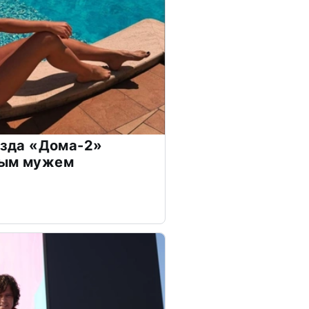
везда «Дома-2»
дым мужем