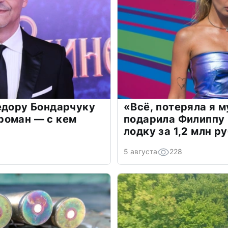
едору Бондарчуку
«Всё, потеряла я 
роман — с кем
подарила Филиппу
лодку за 1,2 млн р
5 августа
228