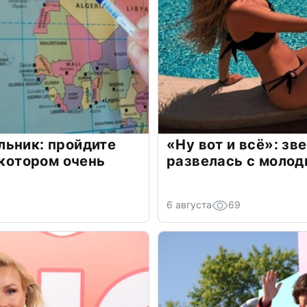
льник: пройдите
«Ну вот и всё»: з
 котором очень
развелась с моло
6 августа
69