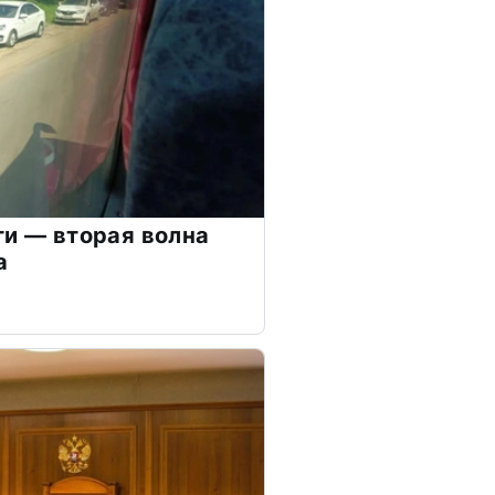
ти — вторая волна
а