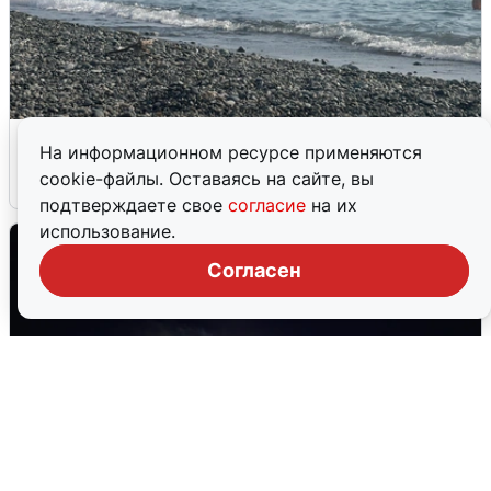
Сирены в Сочи: новая угроза БПЛА
На информационном ресурсе применяются
cookie-файлы. Оставаясь на сайте, вы
6 августа
0
подтверждаете свое
согласие
на их
использование.
Согласен