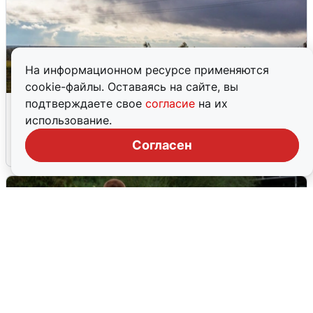
На информационном ресурсе применяются
cookie-файлы. Оставаясь на сайте, вы
Над ХМАО впервые сбили
подтверждаете свое
согласие
на их
беспилотники
использование.
Согласен
3 августа
0