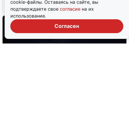
cookie-файлы. Оставаясь на сайте, вы
5 августа
0
подтверждаете свое
согласие
на их
использование.
Согласен
Взрывы в Воронеже после сигнала
тревоги
5 августа
0