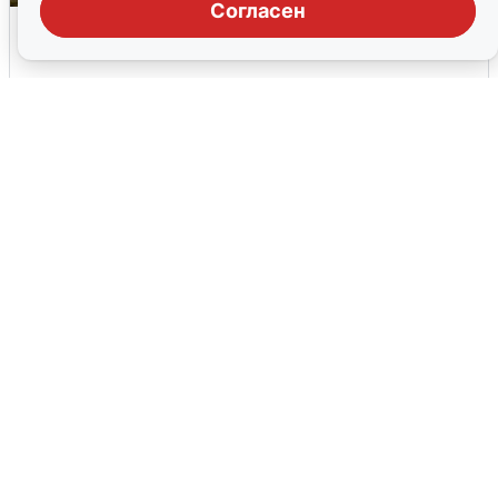
Согласен
Над ХМАО впервые сбили
беспилотники
3 августа
0
Тюменцам бесплатно подвезут воду: