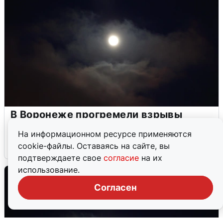
В Воронеже прогремели взрывы
после сигнала тревоги
На информационном ресурсе применяются
cookie-файлы. Оставаясь на сайте, вы
5 августа
0
подтверждаете свое
согласие
на их
использование.
Согласен