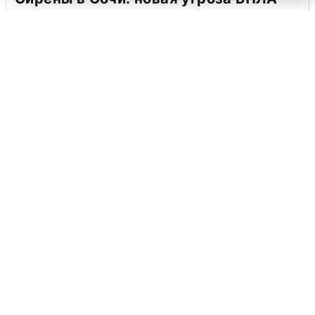
6 августа
0
В Воронеже прогремели взрывы
после сигнала тревоги
5 августа
0