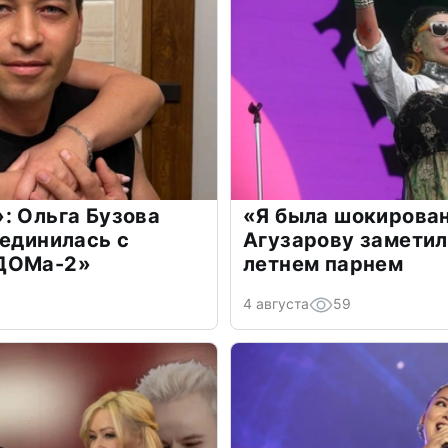
: Ольга Бузова
«Я была шокирова
оединилась с
Агузарову заметил
«ДОМа-2»
летнем парнем
4 августа
59