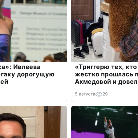
жа»: Ивлеева
«Триггерю тех, кто
егаку дорогущую
жестко прошлась п
лей
Ахмедовой и довел
5 августа
29