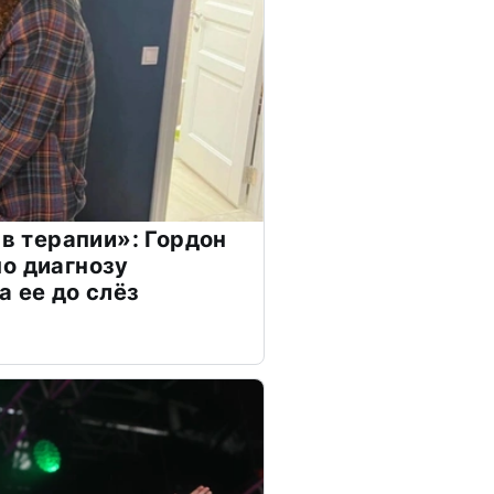
 в терапии»: Гордон
о диагнозу
а ее до слёз