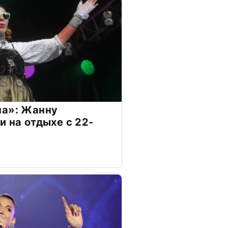
на»: Жанну
и на отдыхе с 22-