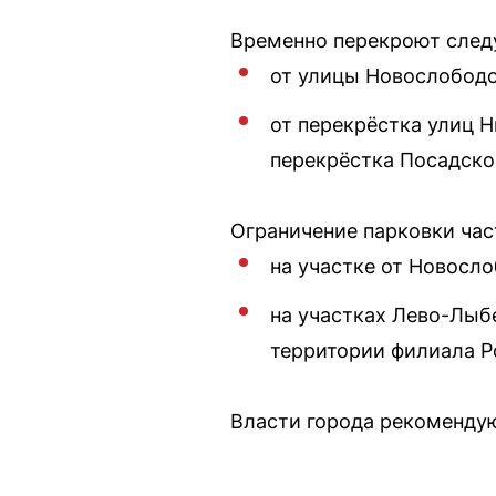
Временно перекроют след
от улицы Новослободс
от перекрёстка улиц 
перекрёстка Посадско
Ограничение парковки част
на участке от Новосл
на участках Лево-Лыб
территории филиала Р
Власти города рекомендую