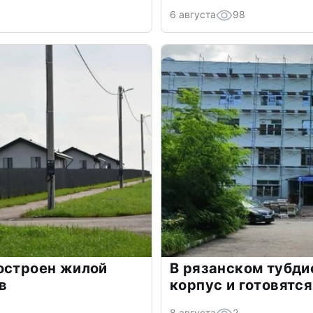
6 августа
98
остроен жилой
В рязанском тубди
в
корпус и готовятс
8 августа
2