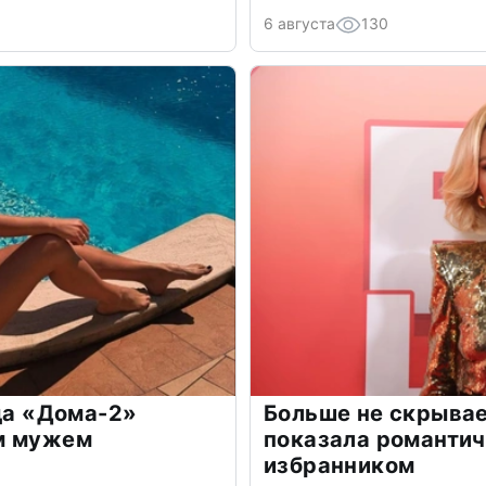
6 августа
130
зда «Дома-2»
Больше не скрывае
м мужем
показала романти
избранником