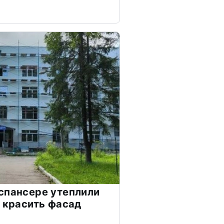
спансере утеплили
я красить фасад